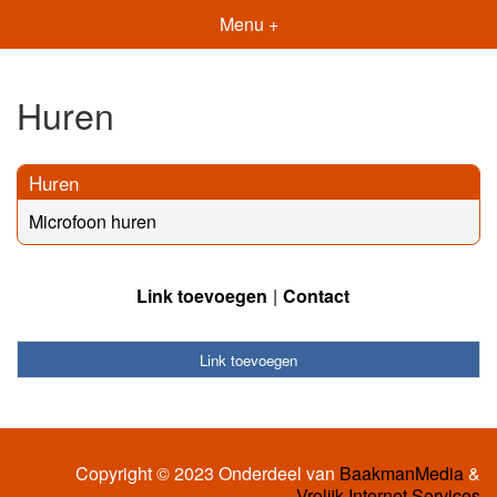
Menu +
Huren
Huren
Microfoon huren
Link toevoegen
Contact
Link toevoegen
Copyright © 2023 Onderdeel van
BaakmanMedia
&
Vrolijk Internet Services