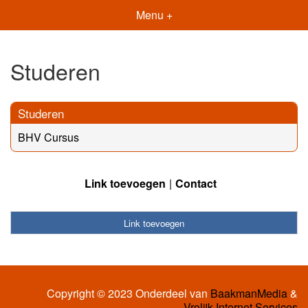
Menu +
Studeren
Studeren
BHV Cursus
Link toevoegen
Contact
Link toevoegen
Copyright © 2023 Onderdeel van
BaakmanMedia
&
Vrolijk Internet Services